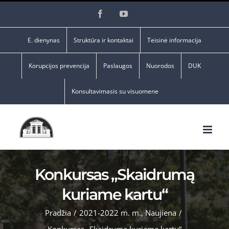
Skip
Facebook
YouTube
to
content
E. dienynas
Struktūra ir kontaktai
Teisinė informacija
Korupcijos prevencija
Paslaugos
Nuorodos
DUK
Konsultavimasis su visuomene
Konkursas „Skaidrumą
kuriame kartu“
Pradžia
/
2021-2022 m. m.
,
Naujiena
/
Konkursas „Skaidrumą kuriame kartu“