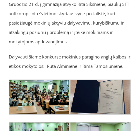
Gruodžio 21 d. į gimnaziją atvyko Rita Šikšnienė, Šiaulių STT
antikorupcinio švietimo skyriaus vyr. specialistė, kuri
pasidžiaugė mokinių aktyviu dalyvavimu, kūrybiškumu ir
atsakingu požiūriu į problemą ir įteikė mokiniams ir
mokytojoms apdovanojimus.
Dalyvauti šiame konkurse mokinius paragino anglų kalbos ir
etikos mokytojos: Rūta Alminienė ir Rima Tamošiūnienė.