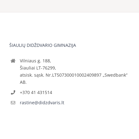
ŠIAULIŲ DIDŽDVARIO GIMNAZIJA
Vilniaus g. 188,
Šiauliai LT-76299,
atsisk. sąsk. Nr.LT507300010002409897 „Swedbank“
AB.
+370 41 431514
rastine@didzdvaris.lt