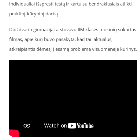
individualiai išspręsti testą ir kartu su bendraklasiais atlikti
praktinį-kūrybinį darbą.
Didždvario gimnazijai atstovavo IIM klasės mokinių sukurtas
filmas, apie kurį buvo pasakyta, kad tai aktualus,
atkreipiantis dėmesį į esamą problemą visuomenėje kūrinys.