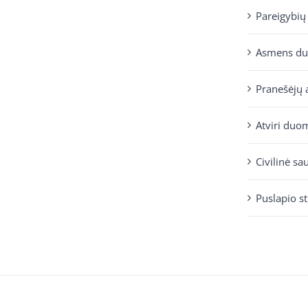
Pareigybių
Asmens d
Pranešėjų 
Atviri duo
Civilinė sa
Puslapio s