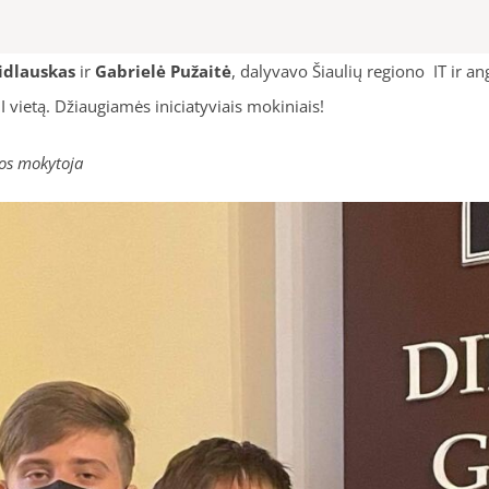
idlauskas
ir
Gabrielė Pužaitė
, dalyvavo Šiaulių regiono IT ir 
I vietą. Džiaugiamės iniciatyviais mokiniais!
bos mokytoja