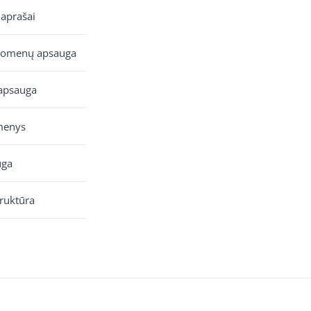
 aprašai
uomenų apsauga
apsauga
menys
uga
truktūra