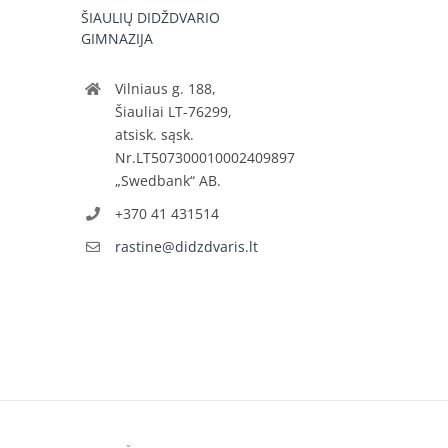
ŠIAULIŲ DIDŽDVARIO
GIMNAZIJA
Vilniaus g. 188,
Šiauliai LT-76299,
atsisk. sąsk.
Nr.LT507300010002409897
„Swedbank“ AB.
+370 41 431514
rastine@didzdvaris.lt