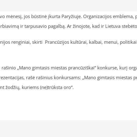
ovo mėnesį, jos būstinė įkurta Paryžiuje. Organizacijos emblema, 
iavimą ir tarpusavio pagalbą. Ar žinojote, kad ir Lietuva stebėtoj
s renginiai, skirti Prancūzijos kultūrai, kalbai, menui, politikai.
vo rašinio „Mano gimtasis miestas prancūziškai“ konkurse, kurį or
zentacijas, rašė rašinius konkursams: „Mano gimtasis miestas pr
 žodžių, kuriems (ne)trūksta oro“.