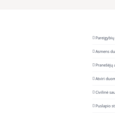
Pareigybių
Asmens d
Pranešėjų 
Atviri duo
Civilinė sa
Puslapio s