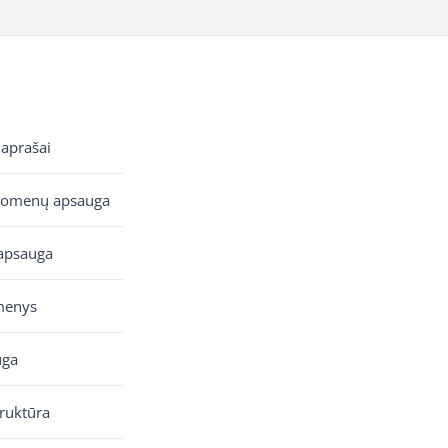
 aprašai
uomenų apsauga
apsauga
menys
uga
truktūra