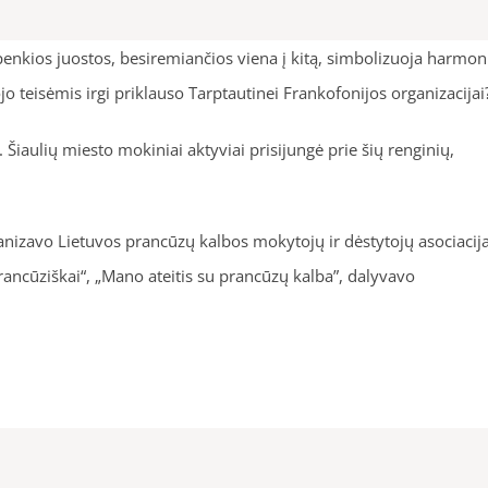
penkios juostos, besiremiančios viena į kitą, simbolizuoja harmo
o teisėmis irgi priklauso Tarptautinei Frankofonijos organizacijai
 Šiaulių miesto mokiniai aktyviai prisijungė prie šių renginių,
ganizavo Lietuvos prancūzų kalbos mokytojų ir dėstytojų asociacija
ancūziškai“, „Mano ateitis su prancūzų kalba”, dalyvavo