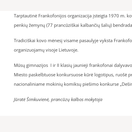
Tarptautinė Frankofonijos organizacija įsteigta 1970 m. k
penkių žemynų (77 prancūziškai kalbančių šalių) bendradarb
Tradiciškai kovo mėnesį visame pasaulyje vyksta Frankofonijo
organizuojamų visoje Lietuvoje.
Mūsų gimnazijos I ir II klasių jaunieji frankofonai dalyva
Miesto paskelbtuose konkursuose kūrė logotipus, ruošė pre
nacionaliniame mokinių komiksų piešimo konkurse „Dešimt
Jūratė Šimkuvienė, prancūzų kalbos mokytoja