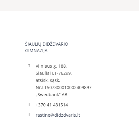
ŠIAULIŲ DIDŽDVARIO
GIMNAZIJA
Vilniaus g. 188,
Šiauliai LT-76299,
atsisk. sąsk.
Nr.LT507300010002409897
„Swedbank“ AB.
+370 41 431514
rastine@didzdvaris.lt