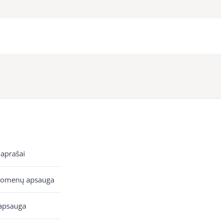
 aprašai
uomenų apsauga
apsauga