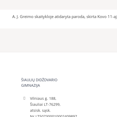
A. J. Greimo skaitykloje atidaryta paroda, skirta Kovo 11-
ŠIAULIŲ DIDŽDVARIO
GIMNAZIJA
Vilniaus g. 188,
Šiauliai LT-76299,
atsisk. sąsk.
Nr.LT507300010002409897