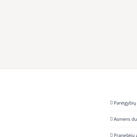
Pareigybių
Asmens d
Pranešėjų 