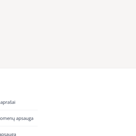
 aprašai
uomenų apsauga
apsauga