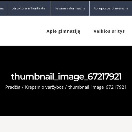
nas
Struktūra ir kontaktai
Teisinė informacija
Korupcijos prevencija
Apie gimnaziją
Veiklos sritys
thumbnail_image_67217921
Pradžia
/
Krepšinio varžybos
/
thumbnail_image_67217921