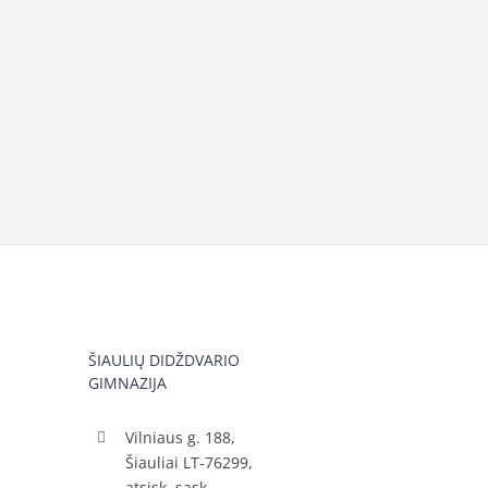
ŠIAULIŲ DIDŽDVARIO
GIMNAZIJA
Vilniaus g. 188,
Šiauliai LT-76299,
atsisk. sąsk.