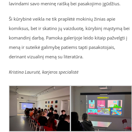
lavindami savo meninę raišką bei pasakojimo įgūdžius.
Ši kūrybinė veikla ne tik praplėtė mokinių žinias apie
komiksus, bet ir skatino jų vaizduotę, kūrybinį mąstymą bei
komandinį darbą. Pamoka galerijoje leido kitaip pažvelgti į
meną ir suteikė galimybę patiems tapti pasakotojais,
derinant vizualinį meną su literatūra.
Kristina Laurutė, karjeros specialistė