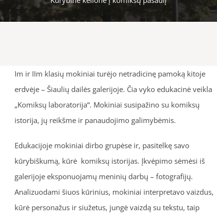
Im ir IIm klasių mokiniai turėjo netradicinę pamoką kitoje
erdvėje – Šiaulių dailės galerijoje. Čia vyko edukacinė veikla
„Komiksų laboratorija“. Mokiniai susipažino su komiksų
istorija, jų reikšme ir panaudojimo galimybėmis.
Edukacijoje mokiniai dirbo grupėse ir, pasitelkę savo
kūrybiškumą, kūrė komiksų istorijas. Įkvėpimo sėmėsi iš
galerijoje eksponuojamų meninių darbų – fotografijų.
Analizuodami šiuos kūrinius, mokiniai interpretavo vaizdus,
kūrė personažus ir siužetus, jungė vaizdą su tekstu, taip