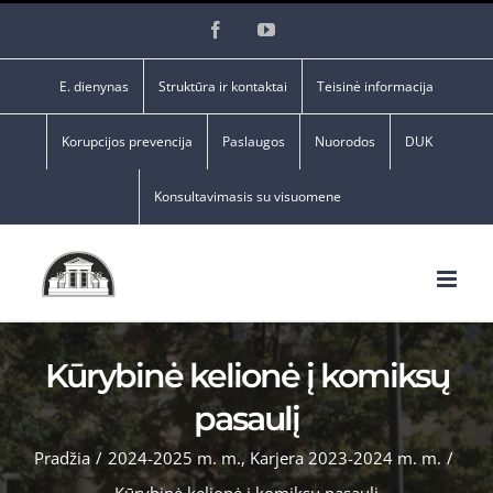
Skip
Facebook
YouTube
to
content
E. dienynas
Struktūra ir kontaktai
Teisinė informacija
Korupcijos prevencija
Paslaugos
Nuorodos
DUK
Konsultavimasis su visuomene
Kūrybinė kelionė į komiksų
pasaulį
Pradžia
/
2024-2025 m. m.
,
Karjera 2023-2024 m. m.
/
Kūrybinė kelionė į komiksų pasaulį