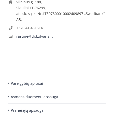
Vilniaus g. 188,
Šiauliai LT-76299,
atsisk. sąsk. Nr.LT507300010002409897 „Swedbank“
AB.
+370 41 431514
rastine@didzdvaris.lt
Pareigybių aprašai
Asmens duomenų apsauga
Pranešėjų apsauga