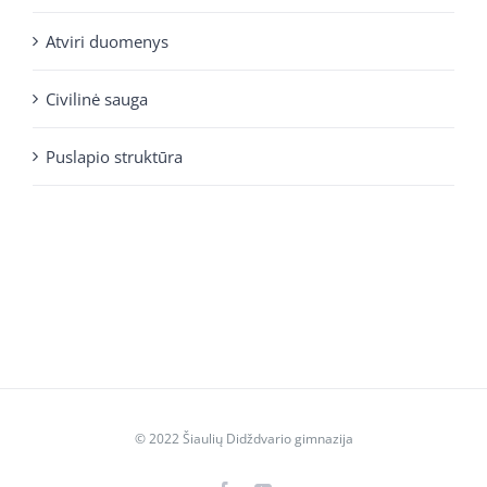
Atviri duomenys
Civilinė sauga
Puslapio struktūra
© 2022 Šiaulių Didždvario gimnazija