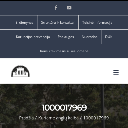
Skip
Facebook
YouTube
to
content
E. dienynas
Struktūra ir kontaktai
Teisinė informacija
Korupcijos prevencija
Paslaugos
Nuorodos
DUK
Konsultavimasis su visuomene
1000017969
Pradžia
/
Kuriame anglų kalba
/
1000017969