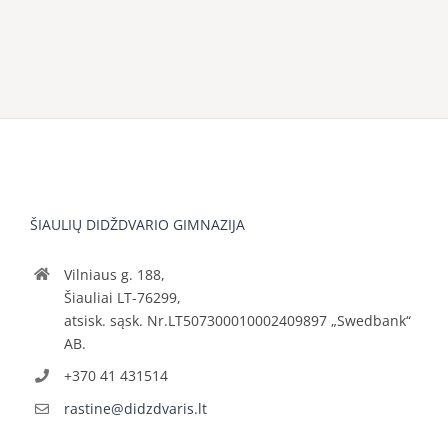
ŠIAULIŲ DIDŽDVARIO GIMNAZIJA
Vilniaus g. 188,
Šiauliai LT-76299,
atsisk. sąsk. Nr.LT507300010002409897 „Swedbank“
AB.
+370 41 431514
rastine@didzdvaris.lt