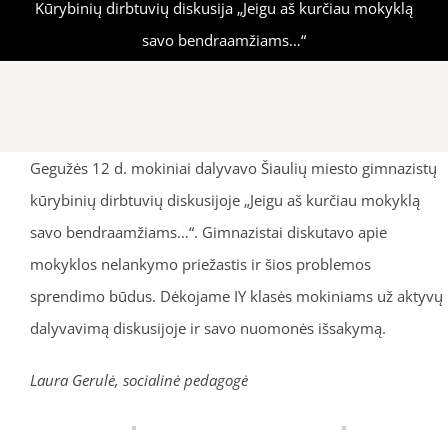
Kūrybinių dirbtuvių diskusija „Jeigu aš kurčiau mokyklą
savo bendraamžiams…“
Gegužės 12 d. mokiniai dalyvavo Šiaulių miesto gimnazistų
kūrybinių dirbtuvių diskusijoje „Jeigu aš kurčiau mokyklą
savo bendraamžiams…“. Gimnazistai diskutavo apie
mokyklos nelankymo priežastis ir šios problemos
sprendimo būdus. Dėkojame IY klasės mokiniams už aktyvų
dalyvavimą diskusijoje ir savo nuomonės išsakymą.
Laura Gerulė, socialinė pedagogė