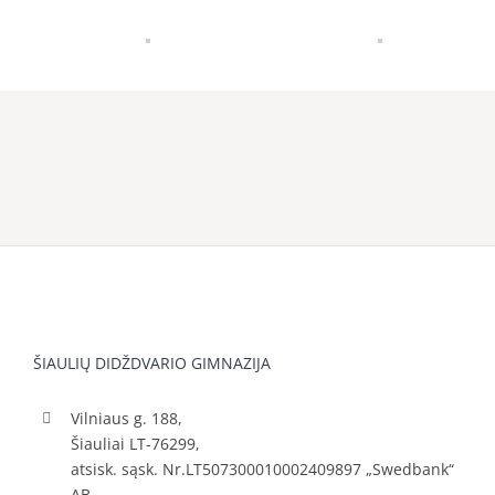
ŠIAULIŲ DIDŽDVARIO GIMNAZIJA
Vilniaus g. 188,
Šiauliai LT-76299,
atsisk. sąsk. Nr.LT507300010002409897 „Swedbank“
AB.