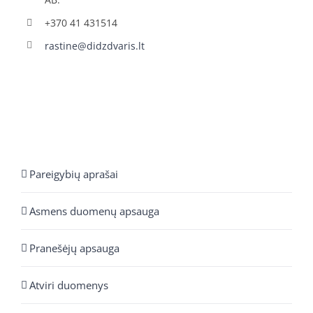
+370 41 431514
rastine@didzdvaris.lt
Pareigybių aprašai
Asmens duomenų apsauga
Pranešėjų apsauga
Atviri duomenys