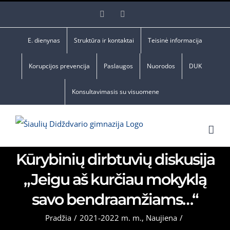
Skip
Facebook
YouTube
to
content
E. dienynas
Struktūra ir kontaktai
Teisinė informacija
Korupcijos prevencija
Paslaugos
Nuorodos
DUK
Konsultavimasis su visuomene
Kūrybinių dirbtuvių diskusija
„Jeigu aš kurčiau mokyklą
savo bendraamžiams…“
Pradžia
/
2021-2022 m. m.
,
Naujiena
/