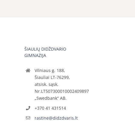
ŠIAULIŲ DIDŽDVARIO
GIMNAZIJA
Vilniaus g. 188,
Šiauliai LT-76299,
atsisk. sąsk.
Nr.LT507300010002409897
„Swedbank“ AB.
+370 41 431514
rastine@didzdvaris.lt