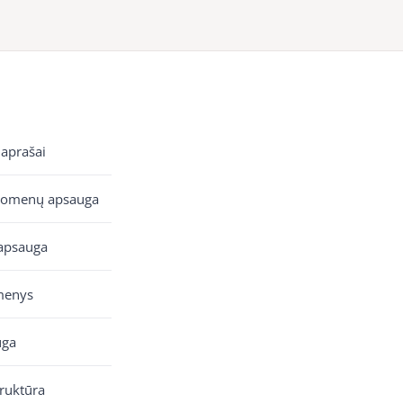
 aprašai
uomenų apsauga
apsauga
menys
uga
truktūra