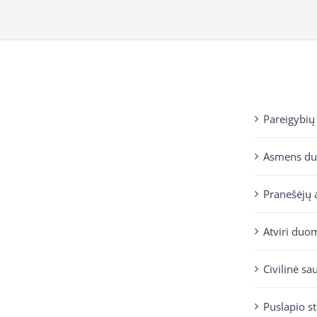
Pareigybių
Asmens d
Pranešėjų 
Atviri duo
Civilinė sa
Puslapio s