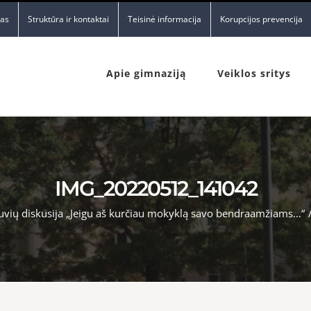
nas
Struktūra ir kontaktai
Teisinė informacija
Korupcijos prevencija
Apie gimnaziją
Veiklos sritys
IMG_20220512_141042
tuvių diskusija „Jeigu aš kurčiau mokyklą savo bendraamžiams…“