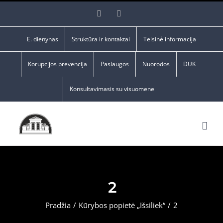
Skip
Facebook
YouTube
to
content
E. dienynas
Struktūra ir kontaktai
Teisinė informacija
Korupcijos prevencija
Paslaugos
Nuorodos
DUK
Konsultavimasis su visuomene
2
Pradžia
/
Kūrybos popietė „Išsiliek“
/
2