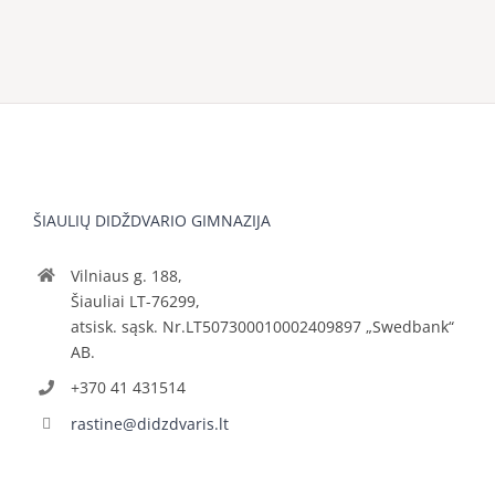
ŠIAULIŲ DIDŽDVARIO GIMNAZIJA
Vilniaus g. 188,
Šiauliai LT-76299,
atsisk. sąsk. Nr.LT507300010002409897 „Swedbank“
AB.
+370 41 431514
rastine@didzdvaris.lt