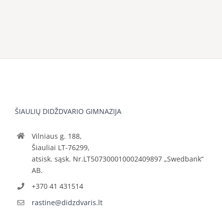
ŠIAULIŲ DIDŽDVARIO GIMNAZIJA
Vilniaus g. 188,
Šiauliai LT-76299,
atsisk. sąsk. Nr.LT507300010002409897 „Swedbank“
AB.
+370 41 431514
rastine@didzdvaris.lt