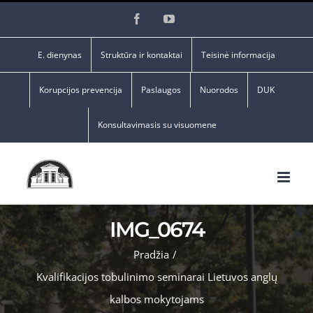
Skip
Facebook
YouTube
to
content
E. dienynas
Struktūra ir kontaktai
Teisinė informacija
Korupcijos prevencija
Paslaugos
Nuorodos
DUK
Konsultavimasis su visuomene
IMG_0674
Pradžia
/
Kvalifikacijos tobulinimo seminarai Lietuvos anglų
kalbos mokytojams