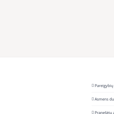
Pareigybių
Asmens d
Pranešėjų 