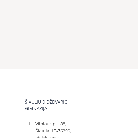
ŠIAULIŲ DIDŽDVARIO
GIMNAZIJA
Vilniaus g. 188,
Šiauliai LT-76299,
atsisk. sąsk.