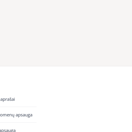
 aprašai
uomenų apsauga
apsauga