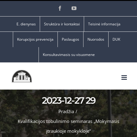
Skip
Facebook
YouTube
to
content
E. dienynas
Struktūra ir kontaktai
Teisinė informacija
Korupcijos prevencija
Paslaugos
Nuorodos
DUK
Konsultavimasis su visuomene
2023-12-27 29
Pradžia
/
Kvalifikacijos tobulinimo seminaras „Mokymasis
įtraukioje mokykloje“