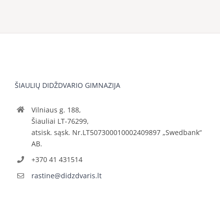
ŠIAULIŲ DIDŽDVARIO GIMNAZIJA
Vilniaus g. 188,
Šiauliai LT-76299,
atsisk. sąsk. Nr.LT507300010002409897 „Swedbank“
AB.
+370 41 431514
rastine@didzdvaris.lt