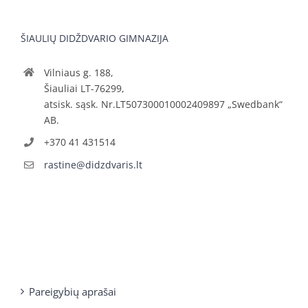
ŠIAULIŲ DIDŽDVARIO GIMNAZIJA
Vilniaus g. 188,
Šiauliai LT-76299,
atsisk. sąsk. Nr.LT507300010002409897 „Swedbank“
AB.
+370 41 431514
rastine@didzdvaris.lt
Pareigybių aprašai