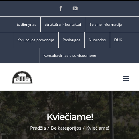
Skip
Facebook
YouTube
to
content
E. dienynas
Struktūra ir kontaktai
Teisinė informacija
Korupcijos prevencija
Paslaugos
Nuorodos
DUK
Konsultavimasis su visuomene
Kviečiame!
Pradžia
/
Be kategorijos
/
Kviečiame!