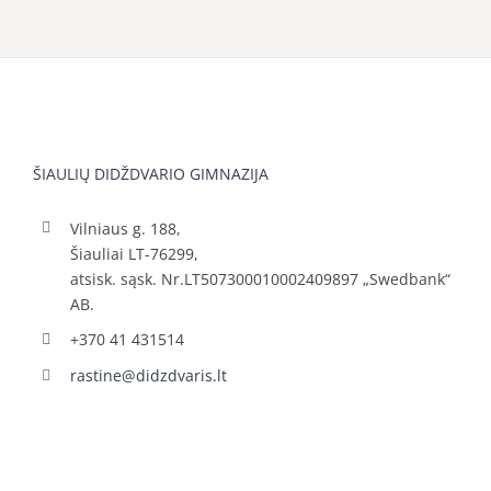
ŠIAULIŲ DIDŽDVARIO GIMNAZIJA
Vilniaus g. 188,
Šiauliai LT-76299,
atsisk. sąsk. Nr.LT507300010002409897 „Swedbank“
AB.
+370 41 431514
rastine@didzdvaris.lt