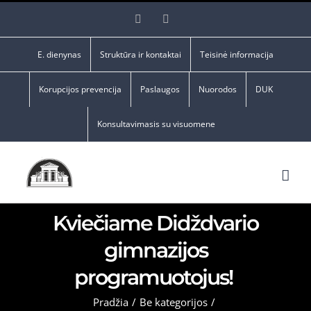
Skip
Facebook
YouTube
to
content
E. dienynas
Struktūra ir kontaktai
Teisinė informacija
Korupcijos prevencija
Paslaugos
Nuorodos
DUK
Konsultavimasis su visuomene
Kviečiame Didždvario
gimnazijos
programuotojus!
Pradžia
/
Be kategorijos
/