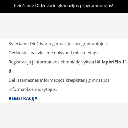
Kviečiame Didždvario gimnazijos programuotojus!
Kviečiame Didždvario gimnazijos programuotojus!
Geriausius pakviesime dalyvauti miesto etape.
Registracija į informatikos olimpiadą vyksta
iki lapkričio 11
d
.
Dėl išsamesnės informacijos kreipkitės į gimnazijos
informatikos mokytojus.
REGISTRACIJA