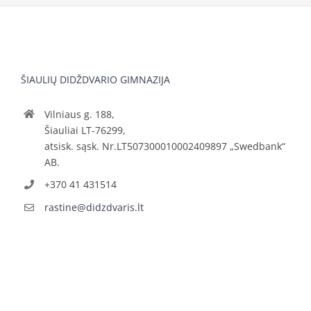
ŠIAULIŲ DIDŽDVARIO GIMNAZIJA
Vilniaus g. 188,
Šiauliai LT-76299,
atsisk. sąsk. Nr.LT507300010002409897 „Swedbank“
AB.
+370 41 431514
rastine@didzdvaris.lt