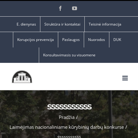
Skip
Facebook
YouTube
to
content
E. dienynas
Struktūra ir kontaktai
Teisinė informacija
Korupcijos prevencija
Paslaugos
Nuorodos
DUK
Konsultavimasis su visuomene
sssssssssss
Pradžia
/
Laimėjimas nacionaliniame kūrybinių darbų konkurse
/
sssssssssss