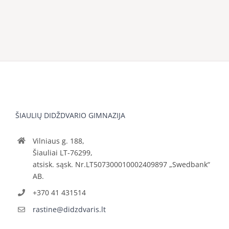
ŠIAULIŲ DIDŽDVARIO GIMNAZIJA
Vilniaus g. 188,
Šiauliai LT-76299,
atsisk. sąsk. Nr.LT507300010002409897 „Swedbank“
AB.
+370 41 431514
rastine@didzdvaris.lt