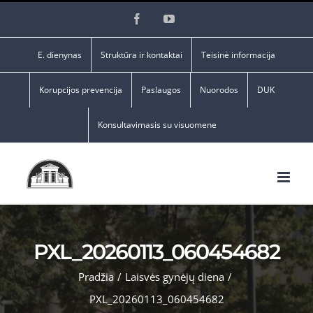
Skip
Facebook
YouTube
to
content
E. dienynas
Struktūra ir kontaktai
Teisinė informacija
Korupcijos prevencija
Paslaugos
Nuorodos
DUK
Konsultavimasis su visuomene
PXL_20260113_060454682
Pradžia
/
Laisvės gynėjų diena
/
PXL_20260113_060454682