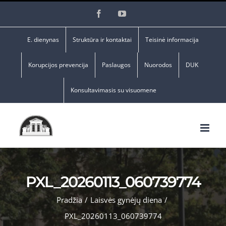
Skip
Facebook
YouTube
to
content
E. dienynas
Struktūra ir kontaktai
Teisinė informacija
Korupcijos prevencija
Paslaugos
Nuorodos
DUK
Konsultavimasis su visuomene
PXL_20260113_060739774
Pradžia
/
Laisvės gynėjų diena
/
PXL_20260113_060739774