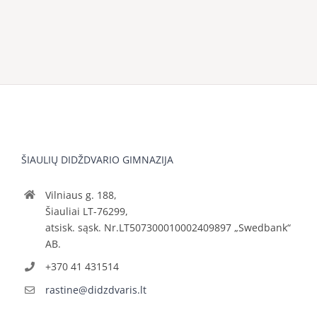
ŠIAULIŲ DIDŽDVARIO GIMNAZIJA
Vilniaus g. 188,
Šiauliai LT-76299,
atsisk. sąsk. Nr.LT507300010002409897 „Swedbank“
AB.
+370 41 431514
rastine@didzdvaris.lt