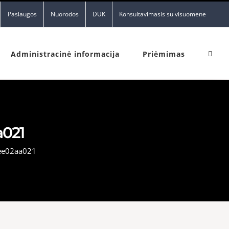
Paslaugos
Nuorodos
DUK
Konsultavimasis su visuomene
Administracinė informacija
Priėmimas
a021
ee02aa021