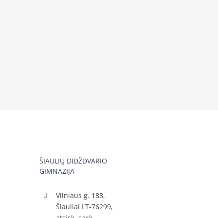
ŠIAULIŲ DIDŽDVARIO
GIMNAZIJA
Vilniaus g. 188,
Šiauliai LT-76299,
atsisk. sąsk.