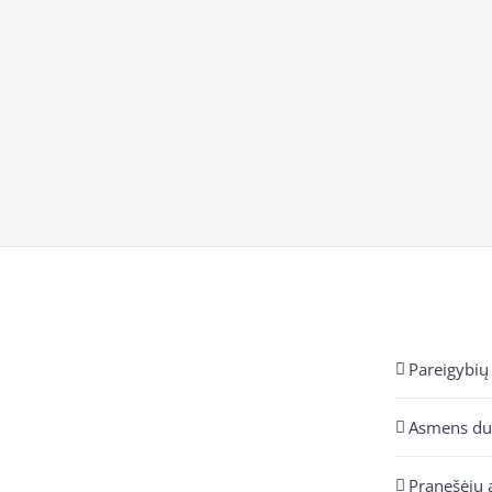
Pareigybių
Asmens d
Pranešėjų 