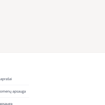
 aprašai
uomenų apsauga
apsauga