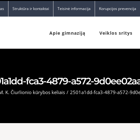
nas
Struktūra ir kontaktai
Teisinė informacija
Korupcijos prevencija
Apie gimnaziją
Veiklos sritys
1a1dd-fca3-4879-a572-9d0ee02a
M. K. Čiurlionio kūrybos keliais
/
2501a1dd-fca3-4879-a572-9d0