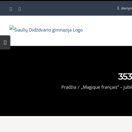
Skip
E. dieny
Facebook
YouTube
to
content
Toggle
Sliding
Bar
Area
353
Pradžia
/
„Magique français“ – jubi