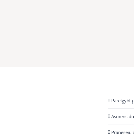
Pareigybių
Asmens d
Pranešėjų 