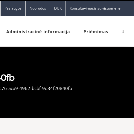
Paslaugos
Nuorodos
DUK
Konsultavimasis su visuomene
Administracinė informacija
Priėmimas
40fb
c76-aca9-4962-bcbf-9d34f20840fb