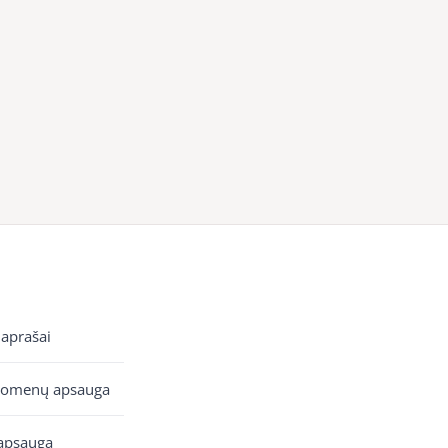
 aprašai
uomenų apsauga
apsauga