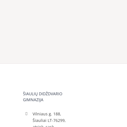
ŠIAULIŲ DIDŽDVARIO
GIMNAZIJA
Vilniaus g. 188,
Šiauliai LT-76299,
atsisk. sąsk.