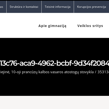
nas
Struktūra ir kontaktai
Teisinė informacija
Korupcijos prevencija
Apie gimnaziją
Veiklos sritys
13c76-aca9-4962-bcbf-9d34f208
liejinė, 10-oji prancūzų kalbos vasaros atostogų stovykla
/
35313