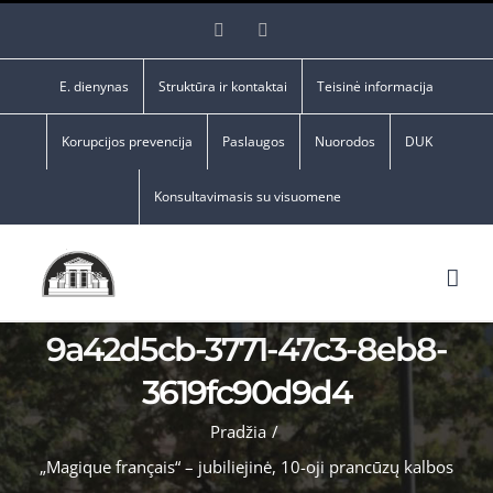
Skip
Facebook
YouTube
to
content
E. dienynas
Struktūra ir kontaktai
Teisinė informacija
Korupcijos prevencija
Paslaugos
Nuorodos
DUK
Konsultavimasis su visuomene
9a42d5cb-3771-47c3-8eb8-
3619fc90d9d4
Pradžia
/
„Magique français“ – jubiliejinė, 10-oji prancūzų kalbos