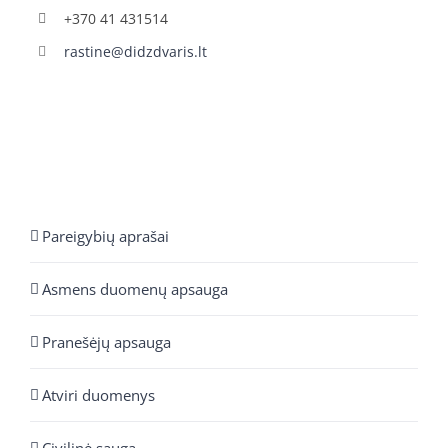
+370 41 431514
rastine@didzdvaris.lt
Pareigybių aprašai
Asmens duomenų apsauga
Pranešėjų apsauga
Atviri duomenys
Civilinė sauga