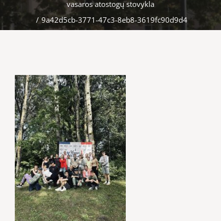
vasaros atostogų stovykla
/
9a42d5cb-3771-47c3-8eb8-3619fc90d9d4