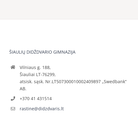
ŠIAULIŲ DIDŽDVARIO GIMNAZIJA
Vilniaus g. 188,
Šiauliai LT-76299,
atsisk. sąsk. Nr.LT507300010002409897 „Swedbank“
AB.
+370 41 431514
rastine@didzdvaris.lt