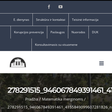
Skip
Facebook
YouTube
to
content
E. dienynas
Struktūra ir kontaktai
Teisinė informacija
Korupcijos prevencija
Paslaugos
Nuorodos
DUK
Konsultavimasis su visuomene
278291515_946067849391461_
Pradžia
/
Matematika merginoms
/
278291515_946067849391461_4155849099607281826_n