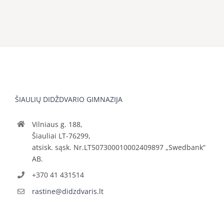
ŠIAULIŲ DIDŽDVARIO GIMNAZIJA
Vilniaus g. 188,
Šiauliai LT-76299,
atsisk. sąsk. Nr.LT507300010002409897 „Swedbank“
AB.
+370 41 431514
rastine@didzdvaris.lt