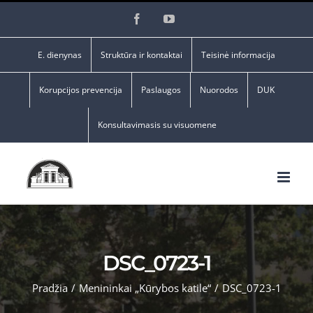
Skip
Facebook
YouTube
to
content
E. dienynas
Struktūra ir kontaktai
Teisinė informacija
Korupcijos prevencija
Paslaugos
Nuorodos
DUK
Konsultavimasis su visuomene
DSC_0723-1
Pradžia
/
Menininkai „Kūrybos katile“
/
DSC_0723-1