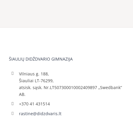
ŠIAULIŲ DIDŽDVARIO GIMNAZIJA
Vilniaus g. 188,
Šiauliai LT-76299,
atsisk. sąsk. Nr.LT507300010002409897 „Swedbank“
AB.
+370 41 431514
rastine@didzdvaris.lt