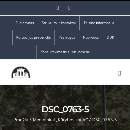
Skip
Facebook
YouTube
to
content
E. dienynas
Struktūra ir kontaktai
Teisinė informacija
Korupcijos prevencija
Paslaugos
Nuorodos
DUK
Konsultavimasis su visuomene
DSC_0763-5
Pradžia
/
Menininkai „Kūrybos katile“
/
DSC_0763-5