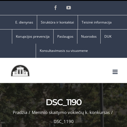
Skip
Facebook
YouTube
to
content
E. dienynas
Struktūra ir kontaktai
Teisinė informacija
Korupcijos prevencija
Paslaugos
Nuorodos
DUK
Konsultavimasis su visuomene
DSC_1190
Pradžia
/
Meninio skaitymo vokiečių k. konkursas
/
DSC_1190