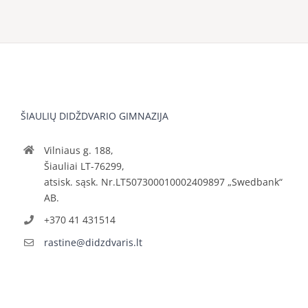
ŠIAULIŲ DIDŽDVARIO GIMNAZIJA
Vilniaus g. 188,
Šiauliai LT-76299,
atsisk. sąsk. Nr.LT507300010002409897 „Swedbank“
AB.
+370 41 431514
rastine@didzdvaris.lt