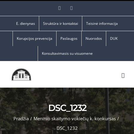
Skip
Facebook
YouTube
to
content
E. dienynas
Struktūra ir kontaktai
Teisinė informacija
Korupcijos prevencija
Paslaugos
Nuorodos
DUK
Konsultavimasis su visuomene
DSC_1232
Pradžia
/
Meninio skaitymo vokiečių k. konkursas
/
DSC_1232