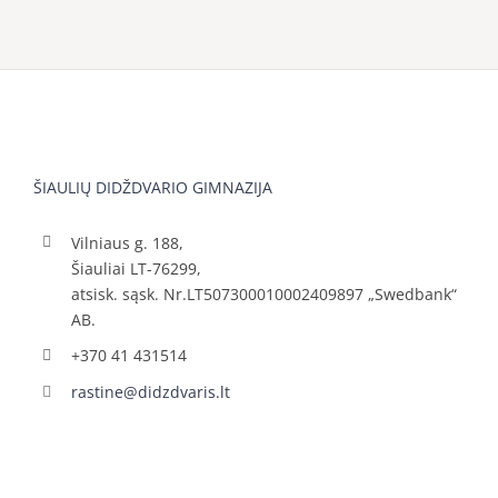
ŠIAULIŲ DIDŽDVARIO GIMNAZIJA
Vilniaus g. 188,
Šiauliai LT-76299,
atsisk. sąsk. Nr.LT507300010002409897 „Swedbank“
AB.
+370 41 431514
rastine@didzdvaris.lt