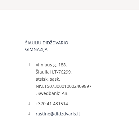
ŠIAULIŲ DIDŽDVARIO
GIMNAZIJA
Vilniaus g. 188,
Šiauliai LT-76299,
atsisk. sąsk.
Nr.LT507300010002409897
„Swedbank“ AB.
+370 41 431514
rastine@didzdvaris.lt