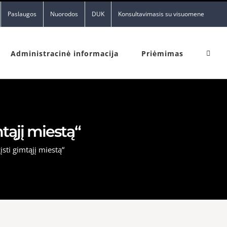
Paslaugos
Nuorodos
DUK
Konsultavimasis su visuomene
Administracinė informacija
Priėmimas
mtąjį miestą“
sti gimtąjį miestą“