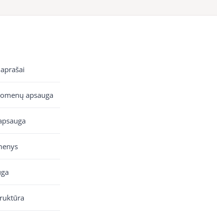
 aprašai
uomenų apsauga
apsauga
menys
uga
truktūra