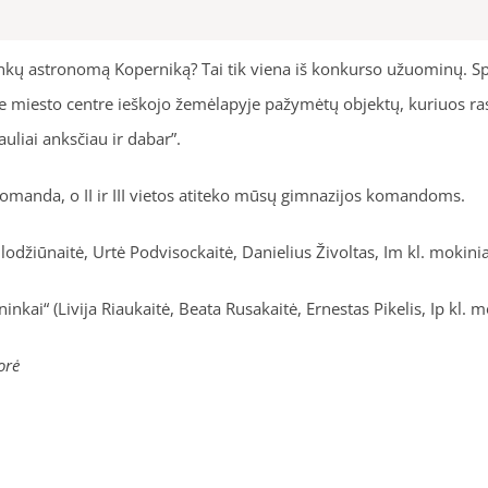
lenkų astronomą Koperniką? Tai tik viena iš konkurso užuominų. Sp
yje miesto centre ieškojo žemėlapyje pažymėtų objektų, kuriuos ra
uliai anksčiau ir dabar”.
omanda, o II ir III vietos atiteko mūsų gimnazijos komandoms.
džiūnaitė, Urtė Podvisockaitė, Danielius Živoltas, Im kl. mokinia
kai“ (Livija Riaukaitė, Beata Rusakaitė, Ernestas Pikelis, Ip kl. mo
orė