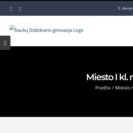
Skip
E. dieny
Facebook
YouTube
to
content
Toggle
Sliding
Bar
Area
Miesto I kl.
Pradžia
/
Mokslo 