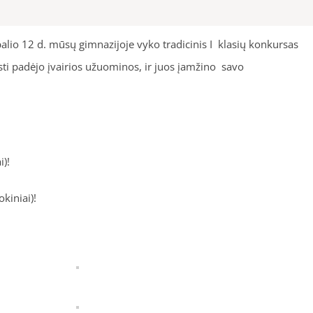
alio 12 d. mūsų gimnazijoje vyko tradicinis I klasių konkursas
sti padėjo įvairios užuominos, ir juos įamžino savo
i)!
kiniai)!