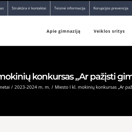
nas
Struktūra ir kontaktai
Teisinė informacija
Korupcijos prevencija
Apie gimnaziją
Veiklos sritys
 mokinių konkursas „Ar pažįsti gi
metai
/
2023-2024 m. m.
/
Miesto I kl. mokinių konkursas „Ar pažį