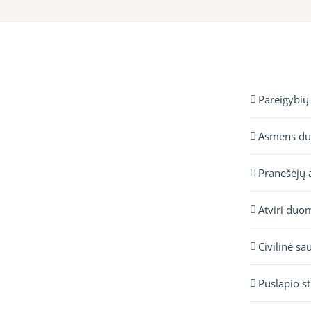
Pareigybių
Asmens d
Pranešėjų 
Atviri duo
Civilinė sa
Puslapio s