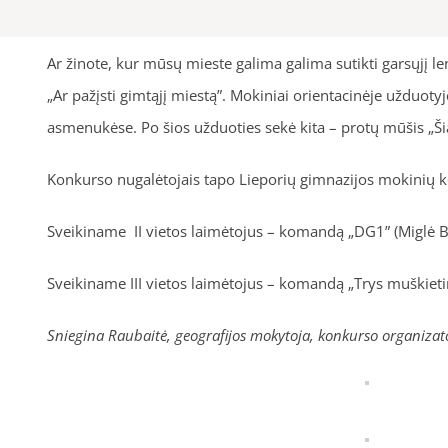
Ar žinote, kur mūsų mieste galima galima sutikti garsųjį 
„Ar pažįsti gimtąjį miestą”. Mokiniai orientacinėje užduot
asmenukėse. Po šios užduoties sekė kita – protų mūšis „Šia
Konkurso nugalėtojais tapo Lieporių gimnazijos mokinių k
Sveikiname II vietos laimėtojus – komandą „DG1” (Miglė Blo
Sveikiname III vietos laimėtojus – komandą „Trys muškietinin
Sniegina Raubaitė, geografijos mokytoja, konkurso organizat