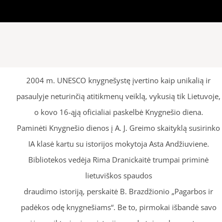
2004 m. UNESCO knygnešystę įvertino kaip unikalią ir
pasaulyje neturinčią atitikmenų veiklą, vykusią tik Lietuvoje,
o kovo 16-ąją oficialiai paskelbė Knygnešio diena.
Paminėti Knygnešio dienos į A. J. Greimo skaityklą susirinko
IA klasė kartu su istorijos mokytoja Asta Andžiuviene.
Bibliotekos vedėja Rima Dranickaitė trumpai priminė
lietuviškos spaudos
draudimo istoriją, perskaitė B. Brazdžionio „Pagarbos ir
padėkos odę knygnešiams“. Be to, pirmokai išbandė savo