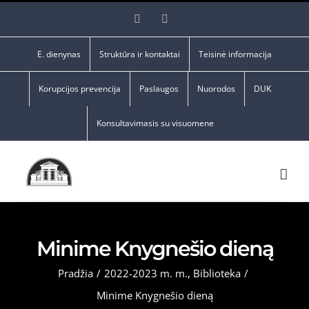
Skip
Facebook
YouTube
to
content
E. dienynas
Struktūra ir kontaktai
Teisinė informacija
Korupcijos prevencija
Paslaugos
Nuorodos
DUK
Konsultavimasis su visuomene
Minime Knygnešio dieną
Pradžia
/
2022-2023 m. m.
,
Biblioteka
/
Minime Knygnešio dieną