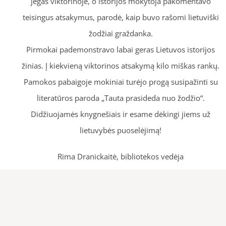
jėgas viktorinoje, o istorijos mokytoja pakomentavo
teisingus atsakymus, parodė, kaip buvo rašomi lietuviški
žodžiai graždanka.
Pirmokai pademonstravo labai geras Lietuvos istorijos
žinias. Į kiekvieną viktorinos atsakymą kilo miškas rankų.
Pamokos pabaigoje mokiniai turėjo progą susipažinti su
literatūros paroda „Tauta prasideda nuo žodžio“.
Didžiuojamės knygnešiais ir esame dėkingi jiems už
lietuvybės puoselėjimą!
Rima Dranickaitė, bibliotekos vedėja