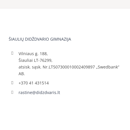
ŠIAULIŲ DIDŽDVARIO GIMNAZIJA
Vilniaus g. 188,
Šiauliai LT-76299,
atsisk. sąsk. Nr.LT507300010002409897 „Swedbank“
AB.
+370 41 431514
rastine@didzdvaris.lt