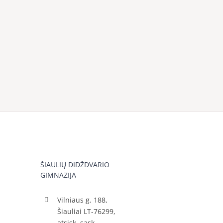
ŠIAULIŲ DIDŽDVARIO
GIMNAZIJA
Vilniaus g. 188,
Šiauliai LT-76299,
atsisk. sąsk.