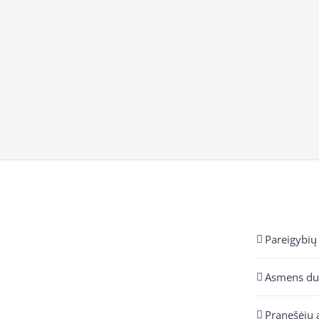
Pareigybių
Asmens d
Pranešėjų 