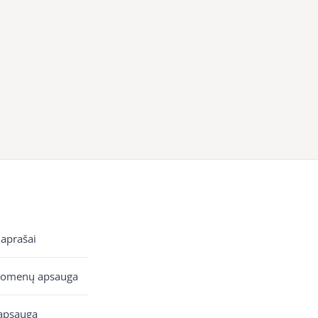
 aprašai
uomenų apsauga
apsauga