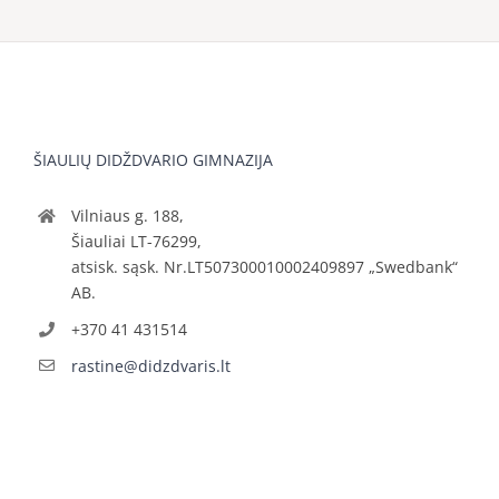
ŠIAULIŲ DIDŽDVARIO GIMNAZIJA
Vilniaus g. 188,
Šiauliai LT-76299,
atsisk. sąsk. Nr.LT507300010002409897 „Swedbank“
AB.
+370 41 431514
rastine@didzdvaris.lt