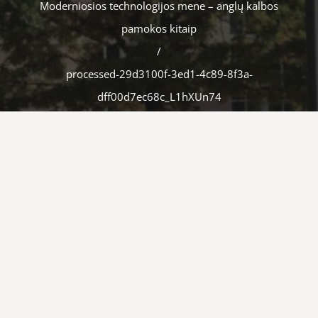
Moderniosios technologijos mene – anglų kalbos
pamokos kitaip
/
processed-29d3100f-3ed1-4c89-8f3a-
dff00d7ec68c_L1hXUn74