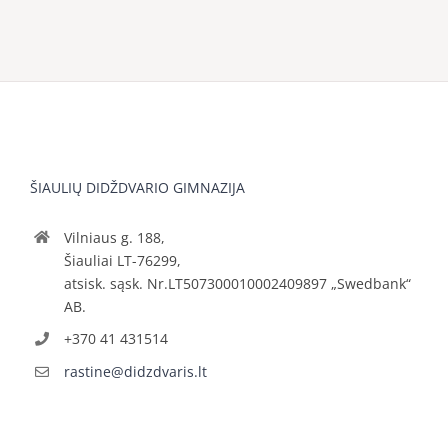
ŠIAULIŲ DIDŽDVARIO GIMNAZIJA
Vilniaus g. 188,
Šiauliai LT-76299,
atsisk. sąsk. Nr.LT507300010002409897 „Swedbank“
AB.
+370 41 431514
rastine@didzdvaris.lt