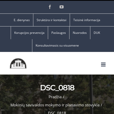
Skip
Facebook
YouTube
to
content
E. dienynas
Struktūra ir kontaktai
Teisinė informacija
Korupcijos prevencija
Paslaugos
Nuorodos
DUK
Konsultavimasis su visuomene
DSC_0818
Pradžia
/
Mokinių savivaldos mokymo ir planavimo stovykla
/
DSC_0818