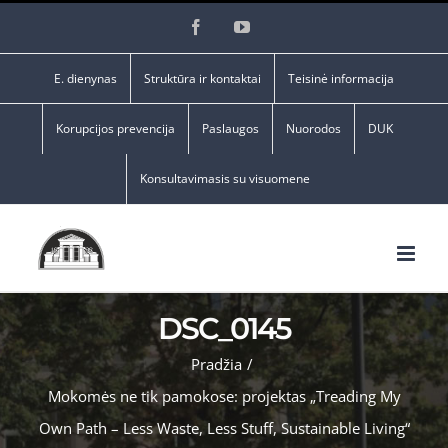
Skip
Facebook
YouTube
to
content
E. dienynas
Struktūra ir kontaktai
Teisinė informacija
Korupcijos prevencija
Paslaugos
Nuorodos
DUK
Konsultavimasis su visuomene
DSC_0145
Pradžia
/
Mokomės ne tik pamokose: projektas „Treading My
Own Path – Less Waste, Less Stuff, Sustainable Living“