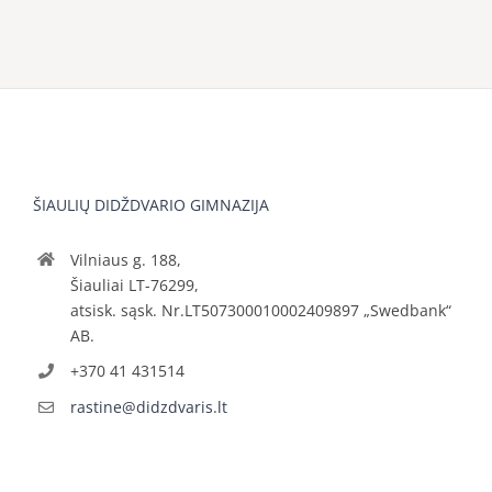
ŠIAULIŲ DIDŽDVARIO GIMNAZIJA
Vilniaus g. 188,
Šiauliai LT-76299,
atsisk. sąsk. Nr.LT507300010002409897 „Swedbank“
AB.
+370 41 431514
rastine@didzdvaris.lt