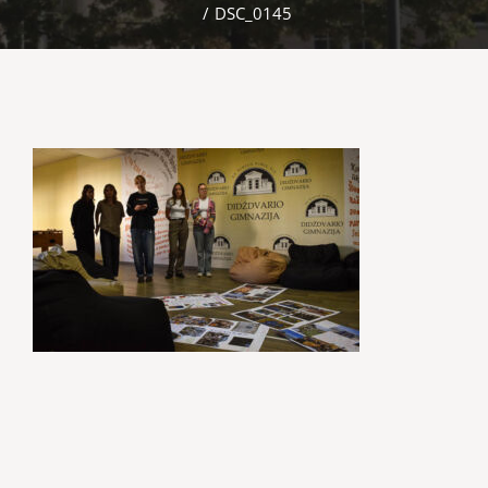
/
DSC_0145