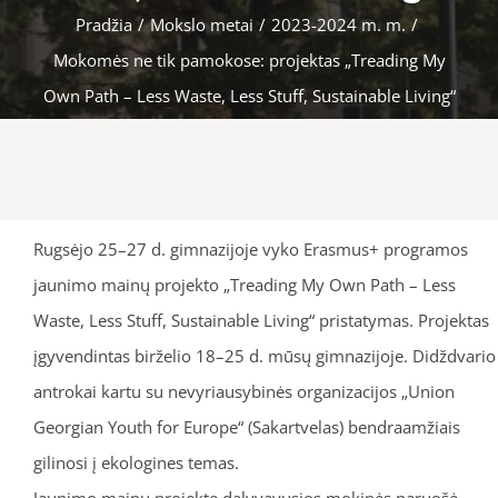
Pradžia
/
Mokslo metai
/
2023-2024 m. m.
/
Mokomės ne tik pamokose: projektas „Treading My
Own Path – Less Waste, Less Stuff, Sustainable Living“
Rugsėjo 25–27 d. gimnazijoje vyko Erasmus+ programos
jaunimo mainų projekto „Treading My Own Path – Less
Waste, Less Stuff, Sustainable Living“ pristatymas. Projektas
įgyvendintas birželio 18–25 d. mūsų gimnazijoje. Didždvario
antrokai kartu su nevyriausybinės organizacijos „Union
Georgian Youth for Europe“ (Sakartvelas) bendraamžiais
gilinosi į ekologines temas.
Jaunimo mainų projekte dalyvavusios mokinės paruošė