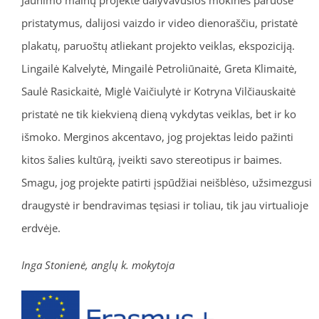
pristatymus, dalijosi vaizdo ir video dienoraščiu, pristatė
plakatų, paruoštų atliekant projekto veiklas, ekspoziciją.
Lingailė Kalvelytė, Mingailė Petroliūnaitė, Greta Klimaitė,
Saulė Rasickaitė, Miglė Vaičiulytė ir Kotryna Vilčiauskaitė
pristatė ne tik kiekvieną dieną vykdytas veiklas, bet ir ko
išmoko. Merginos akcentavo, jog projektas leido pažinti
kitos šalies kultūrą, įveikti savo stereotipus ir baimes.
Smagu, jog projekte patirti įspūdžiai neišblėso, užsimezgusi
draugystė ir bendravimas tęsiasi ir toliau, tik jau virtualioje
erdvėje.
Inga Stonienė, anglų k. mokytoja