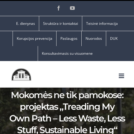
Skip
Facebook
YouTube
to
content
E. dienynas
Struktūra ir kontaktai
Teisinė informacija
Korupcijos prevencija
Paslaugos
Nuorodos
DUK
Konsultavimasis su visuomene
Mokomės ne tik pamokose:
projektas „Treading My
Own Path – Less Waste, Less
Stuff, Sustainable Living“