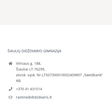
ŠIAULIŲ DIDŽDVARIO GIMNAZIJA
Vilniaus g. 188,
Šiauliai LT-76299,
atsisk. sąsk. Nr.LT507300010002409897 „Swedbank“
AB.
+370 41 431514
rastine@didzdvaris.lt