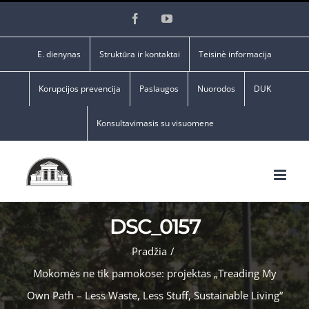
Skip
Facebook
YouTube
to
content
E. dienynas
Struktūra ir kontaktai
Teisinė informacija
Korupcijos prevencija
Paslaugos
Nuorodos
DUK
Konsultavimasis su visuomene
DSC_0157
Pradžia
/
Mokomės ne tik pamokose: projektas „Treading My
Own Path – Less Waste, Less Stuff, Sustainable Living“