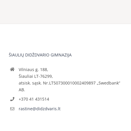
ŠIAULIŲ DIDŽDVARIO GIMNAZIJA
Vilniaus g. 188,
Šiauliai LT-76299,
atsisk. sąsk. Nr.LT507300010002409897 „Swedbank“
AB.
+370 41 431514
rastine@didzdvaris.lt