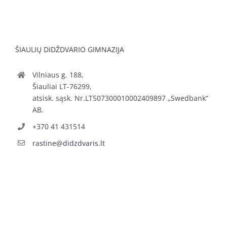
ŠIAULIŲ DIDŽDVARIO GIMNAZIJA
Vilniaus g. 188,
Šiauliai LT-76299,
atsisk. sąsk. Nr.LT507300010002409897 „Swedbank“
AB.
+370 41 431514
rastine@didzdvaris.lt