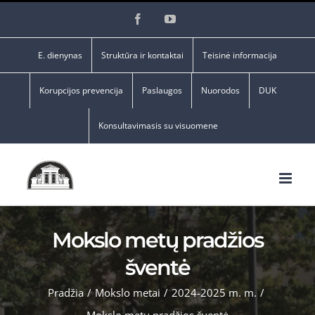
Skip
Facebook
YouTube
to
content
E. dienynas
Struktūra ir kontaktai
Teisinė informacija
Korupcijos prevencija
Paslaugos
Nuorodos
DUK
Konsultavimasis su visuomene
Mokslo metų pradžios
šventė
Pradžia
/
Mokslo metai
/
2024-2025 m. m.
/
Mokslo metų pradžios šventė