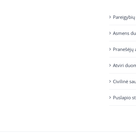
Pareigybių
Asmens d
Pranešėjų 
Atviri duo
Civilinė sa
Puslapio s