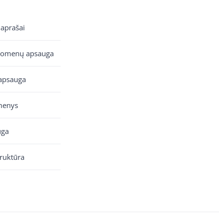
 aprašai
uomenų apsauga
apsauga
menys
uga
truktūra