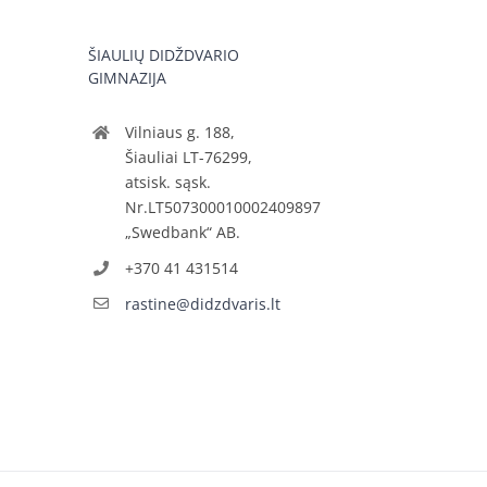
ŠIAULIŲ DIDŽDVARIO
GIMNAZIJA
Vilniaus g. 188,
Šiauliai LT-76299,
atsisk. sąsk.
Nr.LT507300010002409897
„Swedbank“ AB.
+370 41 431514
rastine@didzdvaris.lt