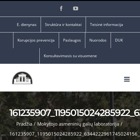
Skip
Facebook
YouTube
to
content
E. dienynas
Struktūra ir kontaktai
Teisinė informacija
Korupcijos prevencija
Paslaugos
Nuorodos
DUK
Konsultavimasis su visuomene
161235907_1195015024285922_
Pradžia
/
Mokytojo asmeninių galių laboratorija
/
161235907_1195015024285922_6344222961745024156_