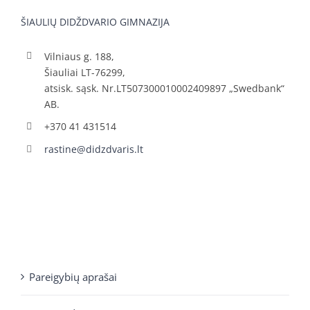
ŠIAULIŲ DIDŽDVARIO GIMNAZIJA
Vilniaus g. 188,
Šiauliai LT-76299,
atsisk. sąsk. Nr.LT507300010002409897 „Swedbank“
AB.
+370 41 431514
rastine@didzdvaris.lt
Pareigybių aprašai