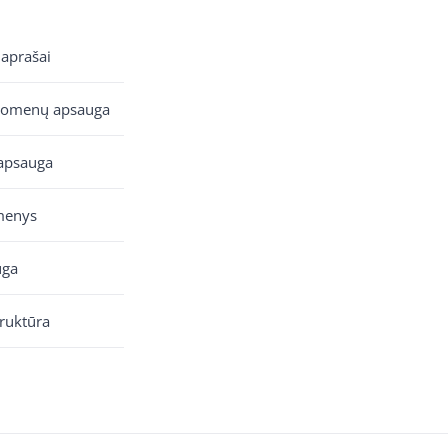
 aprašai
uomenų apsauga
apsauga
menys
uga
truktūra