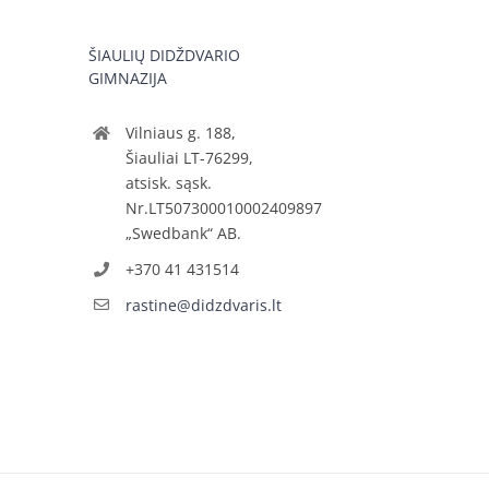
ŠIAULIŲ DIDŽDVARIO
GIMNAZIJA
Vilniaus g. 188,
Šiauliai LT-76299,
atsisk. sąsk.
Nr.LT507300010002409897
„Swedbank“ AB.
+370 41 431514
rastine@didzdvaris.lt