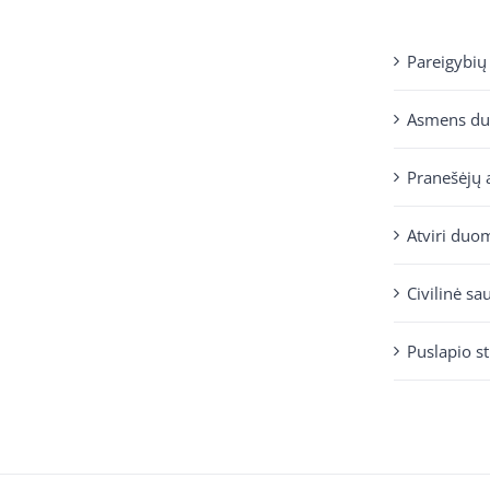
Pareigybių
Asmens d
Pranešėjų 
Atviri duo
Civilinė sa
Puslapio s