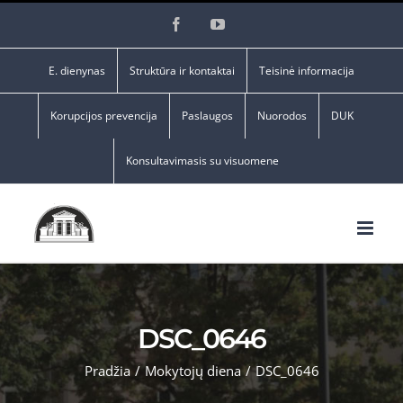
Skip
Facebook
YouTube
to
content
E. dienynas
Struktūra ir kontaktai
Teisinė informacija
Korupcijos prevencija
Paslaugos
Nuorodos
DUK
Konsultavimasis su visuomene
DSC_0646
Pradžia
/
Mokytojų diena
/
DSC_0646