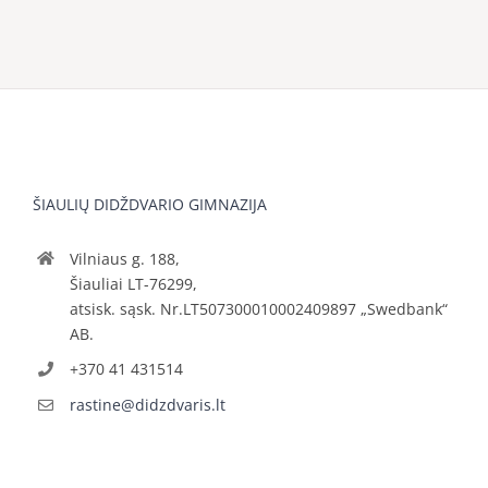
ŠIAULIŲ DIDŽDVARIO GIMNAZIJA
Vilniaus g. 188,
Šiauliai LT-76299,
atsisk. sąsk. Nr.LT507300010002409897 „Swedbank“
AB.
+370 41 431514
rastine@didzdvaris.lt