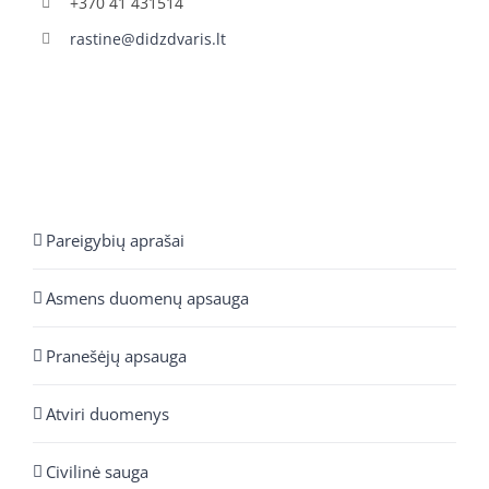
+370 41 431514
rastine@didzdvaris.lt
Pareigybių aprašai
Asmens duomenų apsauga
Pranešėjų apsauga
Atviri duomenys
Civilinė sauga