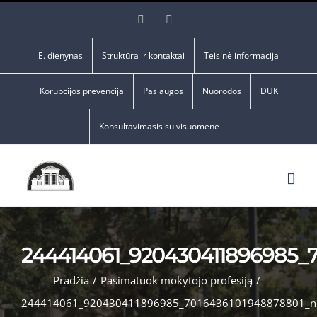
Skip
Facebook
YouTube
to
content
E. dienynas
Struktūra ir kontaktai
Teisinė informacija
Korupcijos prevencija
Paslaugos
Nuorodos
DUK
Konsultavimasis su visuomene
244414061_920430411896985_
Pradžia
/
Pasimatuok mokytojo profesiją
/
244414061_920430411896985_7016436101948878801_n