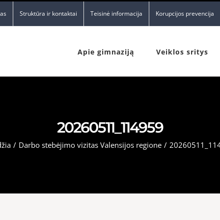
nas
Struktūra ir kontaktai
Teisinė informacija
Korupcijos prevencija
Apie gimnaziją
Veiklos sritys
20260511_114959
žia
/
Darbo stebėjimo vizitas Valensijos regione
/
20260511_11