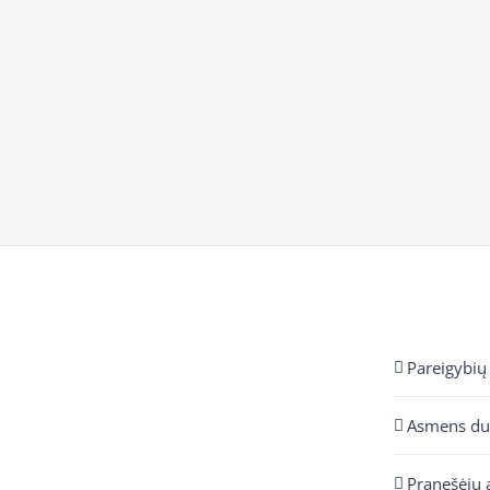
Pareigybių
Asmens d
Pranešėjų 