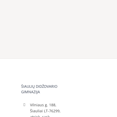
ŠIAULIŲ DIDŽDVARIO
GIMNAZIJA
Vilniaus g. 188,
Šiauliai LT-76299,
atsisk. sąsk.