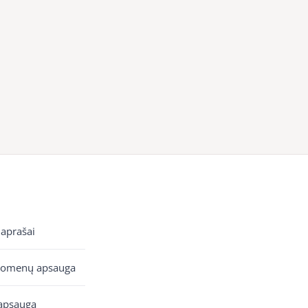
 aprašai
uomenų apsauga
apsauga