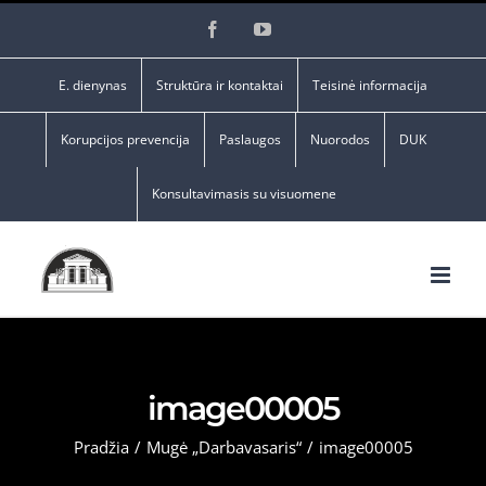
Skip
Facebook
YouTube
to
content
E. dienynas
Struktūra ir kontaktai
Teisinė informacija
Korupcijos prevencija
Paslaugos
Nuorodos
DUK
Konsultavimasis su visuomene
image00005
Pradžia
/
Mugė „Darbavasaris“
/
image00005