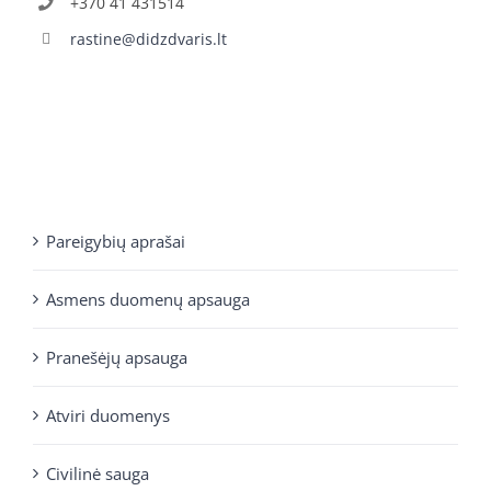
+370 41 431514
rastine@didzdvaris.lt
Pareigybių aprašai
Asmens duomenų apsauga
Pranešėjų apsauga
Atviri duomenys
Civilinė sauga