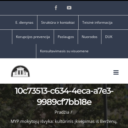
Skip
Facebook
YouTube
to
content
E. dienynas
Struktūra ir kontaktai
Teisinė informacija
Korupcijos prevencija
Paslaugos
Nuorodos
DUK
Konsultavimasis su visuomene
10c73513-c634-4eca-a7e3-
9989cf7bb18e
Pradžia
/
MYP mokytojų išvyka: kultūrinis įkvėpimas iš Beržėnų,