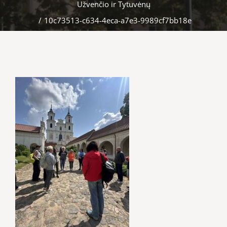
Užvenčio ir Tytuvėnų
/
10c73513-c634-4eca-a7e3-9989cf7bb18e