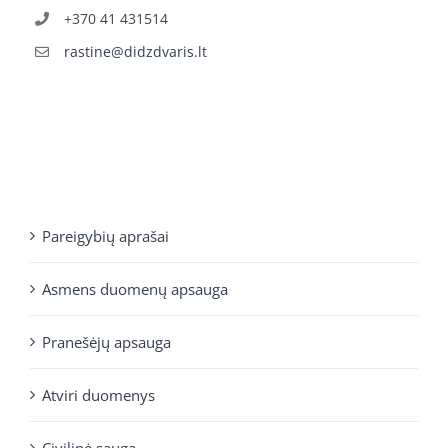
+370 41 431514
rastine@didzdvaris.lt
Pareigybių aprašai
Asmens duomenų apsauga
Pranešėjų apsauga
Atviri duomenys
Civilinė sauga