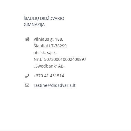
ŠIAULIŲ DIDŽDVARIO
GIMNAZIJA
Vilniaus g. 188,
Šiauliai LT-76299,
atsisk. sąsk.
Nr.LT507300010002409897
„Swedbank“ AB.
+370 41 431514
rastine@didzdvaris.lt