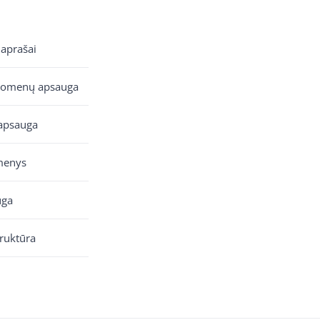
 aprašai
uomenų apsauga
apsauga
menys
uga
truktūra