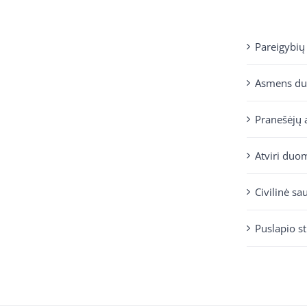
Pareigybių
Asmens d
Pranešėjų 
Atviri duo
Civilinė sa
Puslapio s