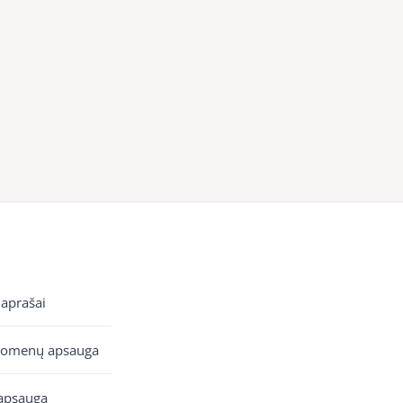
 aprašai
uomenų apsauga
apsauga