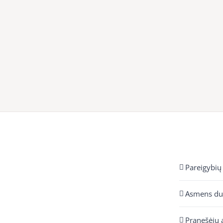
Pareigybių
Asmens d
Pranešėjų 