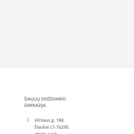
ŠIAULIŲ DIDŽDVARIO
GIMNAZIJA
Vilniaus g. 188,
Šiauliai LT-76299,
atsisk. sąsk.