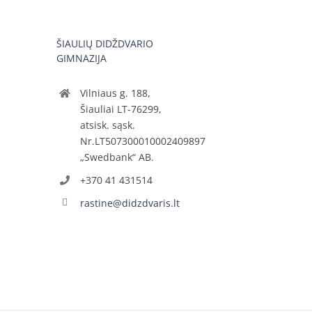
ŠIAULIŲ DIDŽDVARIO
GIMNAZIJA
Vilniaus g. 188,
Šiauliai LT-76299,
atsisk. sąsk.
Nr.LT507300010002409897
„Swedbank“ AB.
+370 41 431514
rastine@didzdvaris.lt