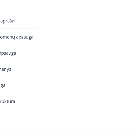
 aprašai
uomenų apsauga
apsauga
menys
uga
truktūra