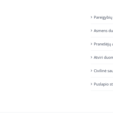
Pareigybių
Asmens d
Pranešėjų 
Atviri duo
Civilinė sa
Puslapio s