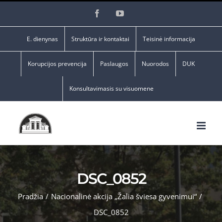
Skip
Facebook
YouTube
to
content
E. dienynas
Struktūra ir kontaktai
Teisinė informacija
Korupcijos prevencija
Paslaugos
Nuorodos
DUK
Konsultavimasis su visuomene
DSC_0852
Pradžia
/
Nacionalinė akcija „Žalia šviesa gyvenimui“
/
DSC_0852