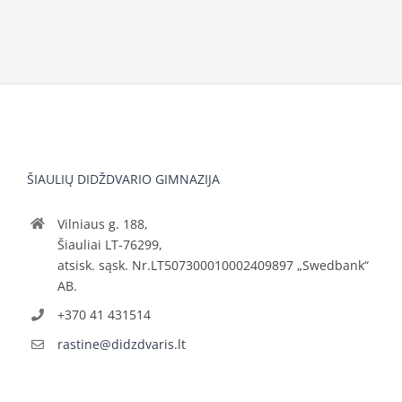
ŠIAULIŲ DIDŽDVARIO GIMNAZIJA
Vilniaus g. 188,
Šiauliai LT-76299,
atsisk. sąsk. Nr.LT507300010002409897 „Swedbank“
AB.
+370 41 431514
rastine@didzdvaris.lt