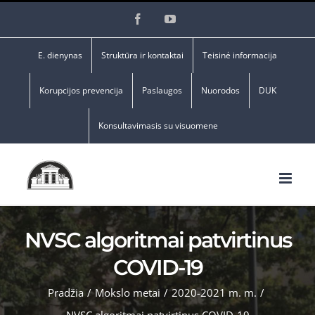
Skip
Facebook
YouTube
to
content
E. dienynas
Struktūra ir kontaktai
Teisinė informacija
Korupcijos prevencija
Paslaugos
Nuorodos
DUK
Konsultavimasis su visuomene
NVSC algoritmai patvirtinus
COVID-19
Pradžia
/
Mokslo metai
/
2020-2021 m. m.
/
NVSC algoritmai patvirtinus COVID-19