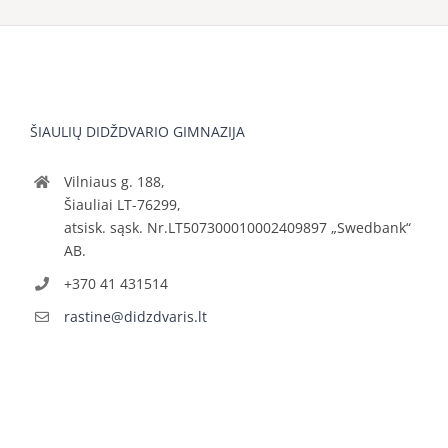
ŠIAULIŲ DIDŽDVARIO GIMNAZIJA
Vilniaus g. 188,
Šiauliai LT-76299,
atsisk. sąsk. Nr.LT507300010002409897 „Swedbank“
AB.
+370 41 431514
rastine@didzdvaris.lt