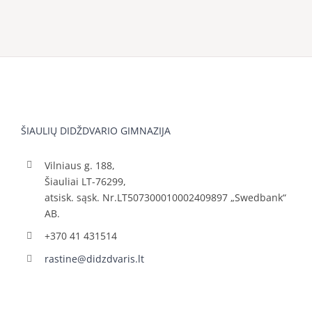
ŠIAULIŲ DIDŽDVARIO GIMNAZIJA
Vilniaus g. 188,
Šiauliai LT-76299,
atsisk. sąsk. Nr.LT507300010002409897 „Swedbank“
AB.
+370 41 431514
rastine@didzdvaris.lt