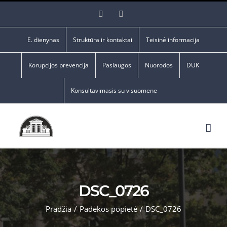
Skip
Facebook
YouTube
to
content
E. dienynas
Struktūra ir kontaktai
Teisinė informacija
Korupcijos prevencija
Paslaugos
Nuorodos
DUK
Konsultavimasis su visuomene
DSC_0726
Pradžia
/
Padėkos popietė
/
DSC_0726