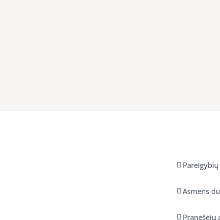
Pareigybių
Asmens d
Pranešėjų 