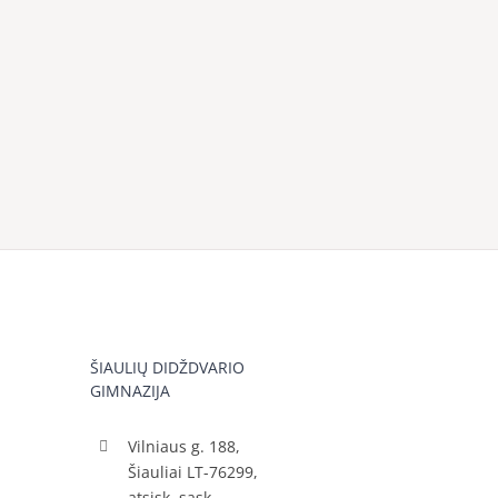
ŠIAULIŲ DIDŽDVARIO
GIMNAZIJA
Vilniaus g. 188,
Šiauliai LT-76299,
atsisk. sąsk.