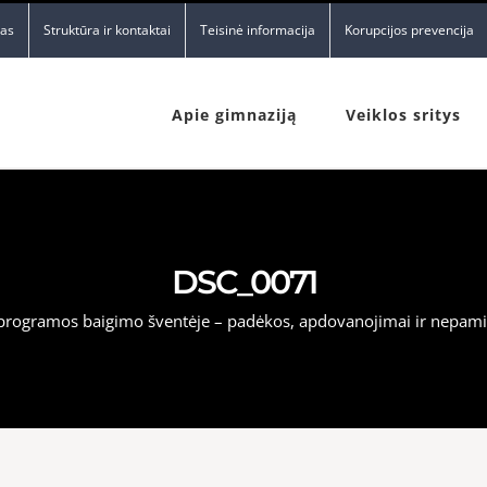
nas
Struktūra ir kontaktai
Teisinė informacija
Korupcijos prevencija
Apie gimnaziją
Veiklos sritys
DSC_0071
programos baigimo šventėje – padėkos, apdovanojimai ir nepam