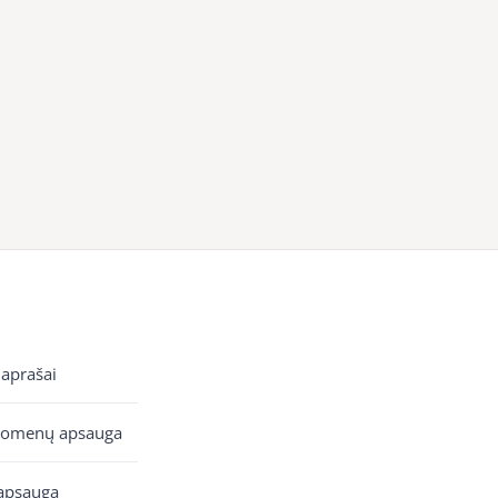
 aprašai
uomenų apsauga
apsauga