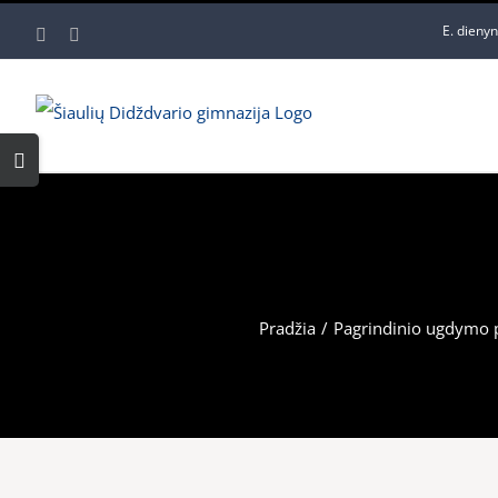
Skip
E. dieny
Facebook
YouTube
to
content
Toggle
Sliding
Bar
Area
Pradžia
/
Pagrindinio ugdymo 